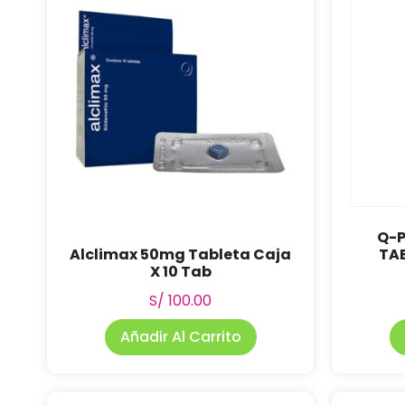
Q-P
Alclimax 50mg Tableta Caja
TA
X 10 Tab
S/
100.00
Añadir Al Carrito