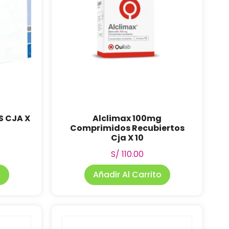
S CJA X
Alclimax 100mg
Comprimidos Recubiertos
Cja X 10
S/
110.00
o
Añadir Al Carrito