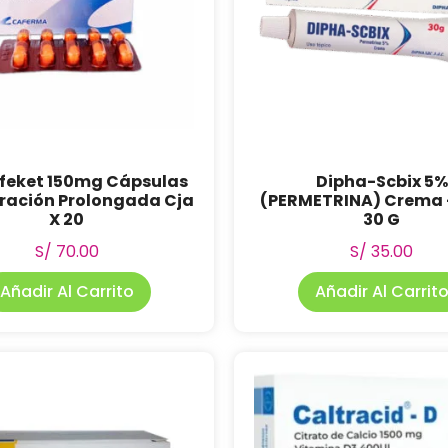
ofeket 150mg Cápsulas
Dipha-Scbix 5%
eración Prolongada Cja
(PERMETRINA) Crema 
X 20
30 G
S/
70.00
S/
35.00
Añadir Al Carrito
Añadir Al Carrit