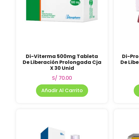
Di-Viterma 500mg Tableta
Di-Pr
De Liberación Prolongada Cja
De Lib
X 30 Unid
S/
70.00
Añadir Al Carrito