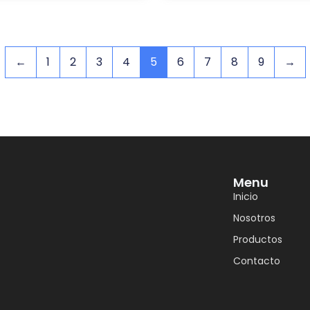
←
1
2
3
4
5
6
7
8
9
→
Menu
Inicio
Nosotros
Productos
Contacto