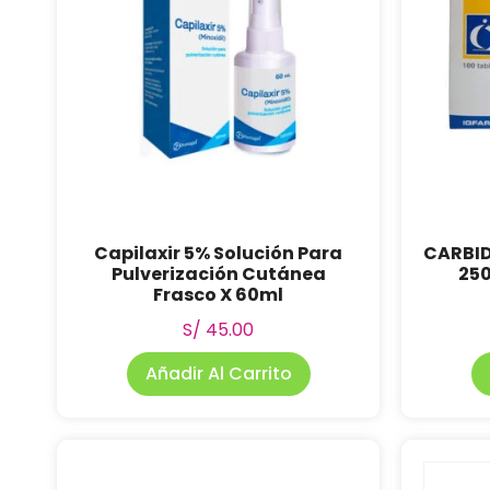
Capilaxir 5% Solución Para
CARBI
Pulverización Cutánea
250
Frasco X 60ml
S/
45.00
Añadir Al Carrito