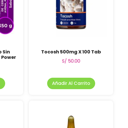
 Sin
Tocosh 500mg X 100 Tab
r Power
S/
50.00
o
Añadir Al Carrito