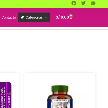
0
S/
0.00
Contacto
Categorías