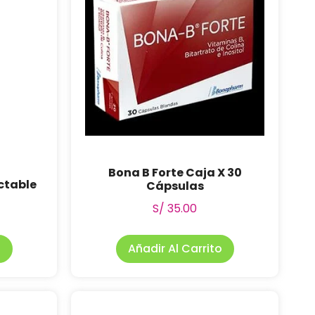
Bona B Forte Caja X 30
ctable
Cápsulas
S/
35.00
o
Añadir Al Carrito