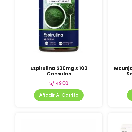
Espirulina 500mg X 100
Mounja
Capsulas
So
S/
49.00
Añadir Al Carrito