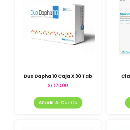
Duo Dapha 10 Caja X 30 Tab
Cla
S/
170.00
Añadir Al Carrito