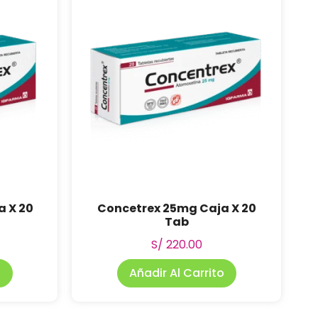
 X 20
Concetrex 25mg Caja X 20
Tab
S/
220.00
o
Añadir Al Carrito