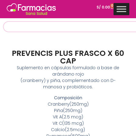
0
S/
0.00
PREVENCIS PLUS FRASCO X 60
CAP
Suplemento en cápsulas formulado a base de
arándano rojo
(cranberry) y piña, complementado con D-
manosa y probióticos.
Composición
Cranberry(250mg)
Piña(250mg)
Vit A(2.5 mcg)
Vit C(135 mcg)
Calcio(2.5mcg)
D-manosa(500mg)