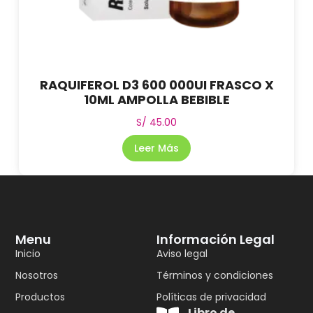
RAQUIFEROL D3 600 000UI FRASCO X
10ML AMPOLLA BEBIBLE
S/
45.00
Leer Más
Menu
Información Legal
Inicio
Aviso legal
Nosotros
Términos y condiciones
Productos
Políticas de privacidad
Libro de