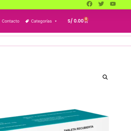
0
S/
0.00
Contacto
Categorías