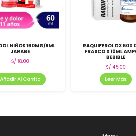
DOL NIÑOS 160MG/5ML
RAQUIFEROL D3 600 
JARABE
FRASCO X 10ML AMP
BEBIBLE
S/
18.00
S/
45.00
Añadir Al Carrito
Leer Más
Menu