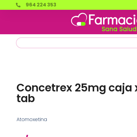
964 224 353
Concetrex 25mg caja 
tab
Atomoxetina