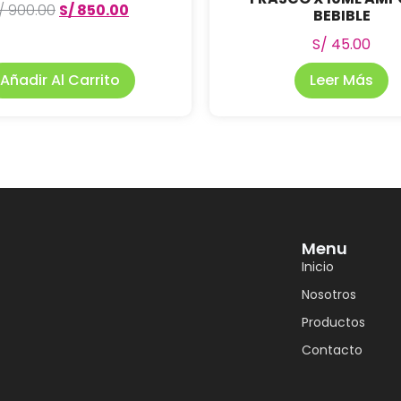
/
900.00
S/
850.00
BEBIBLE
S/
45.00
Añadir Al Carrito
Leer Más
Menu
Inicio
Nosotros
Productos
Contacto